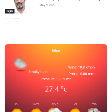
May 9, 2026
राष्ट्रीय
Bihar
Wind: 10.8 kmph
Smoky haze
Precip: 0.00 mm
Pressure: 998.5 mb
27.4
°c
SAT
SUN
MON
TUE
WED