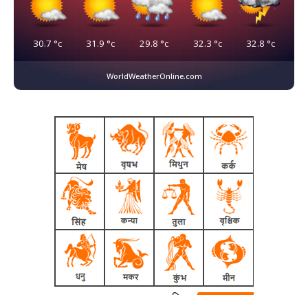
30.7
°c
31.9
°c
29.8
°c
32.3
°c
32.8
°c
WorldWeatherOnline.com