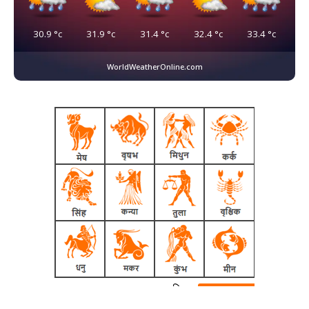
30.9
°c
31.9
°c
31.4
°c
32.4
°c
33.4
°c
WorldWeatherOnline.com