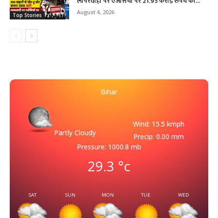
लापरवाही पर एजेंसियों पर 21.95 करोड़ रुपये का...
August 4, 2026
Top Stories
Bihar
Wind: 15.5 kmph
Partly Cloudy
Precip: 0.00 mm
Pressure: 1000.8 mb
29.3
°c
SAT
SUN
MON
TUE
WED