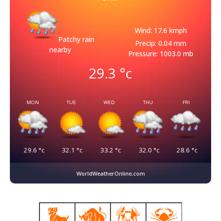
Wind: 17.6 kmph
Patchy rain
Precip: 0.04 mm
nearby
Pressure: 1003.0 mb
29.3
°c
MON
TUE
WED
THU
FRI
29.6
°c
32.1
°c
33.2
°c
32.0
°c
28.6
°c
WorldWeatherOnline.com