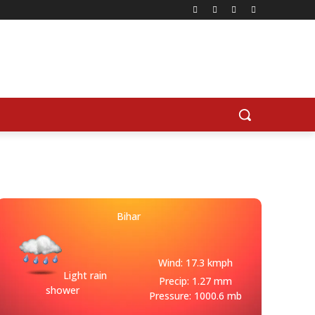
Bihar
Wind: 17.3 kmph
Light rain
Precip: 1.27 mm
shower
Pressure: 1000.6 mb