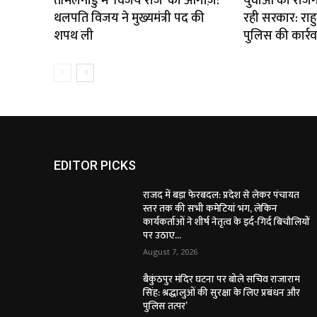
तमिलनाडु में ‘विजय राज’ का आगाज़:
युवाओं को रोजग
थलपति विजय ने मुख्यमंत्री पद की
रही सरकार: राहु
शपथ ली
पुलिस की कार्रव
EDITOR PICKS
राजद में बड़ा फेरबदल: प्रदेश से लेकर पंचायत
स्तर तक की सभी कमेटियां भंग, लेकिन
कार्यकर्ताओं ने शीर्ष नेतृत्व के इर्द-गिर्द बिचौलियों
पर उठाए...
August 7, 2026
बैकुंठपुर मंदिर घटना पर बोले सचिव राजाराम
सिंह: श्रद्धालुओं की सुरक्षा के लिए प्रबंधन और
पुलिस तत्पर’