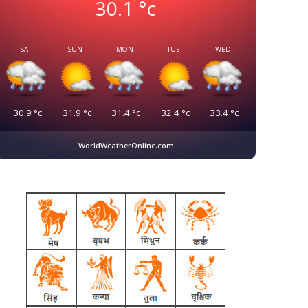
30.1
°c
SAT
SUN
MON
TUE
WED
30.9
°c
31.9
°c
31.4
°c
32.4
°c
33.4
°c
WorldWeatherOnline.com