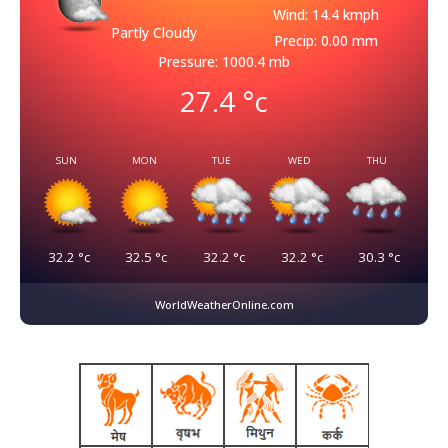
Wind: 14.4 kmph
Partly Cloudy
Precip: 0.00 mm
Pressure: 1000.4 mb
27.4
°c
SUN
MON
TUE
WED
THU
32.2
°c
32.5
°c
32.2
°c
32.2
°c
30.3
°c
WorldWeatherOnline.com