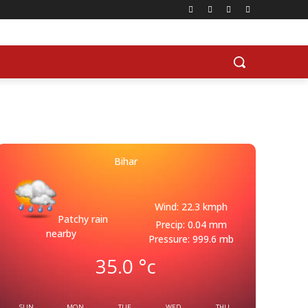
Bihar
Wind: 22.3 kmph
Patchy rain
Precip: 0.04 mm
nearby
Pressure: 999.6 mb
35.0
°c
SUN
MON
TUE
WED
THU