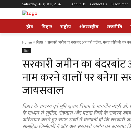
Saturday, August 8, 2026
About Us
Contact Us
Disclaimer
होम
बिहार
राष्ट्रीय
अंतरराष्ट्रीय
राजनीति
Home
बिहार
सरकारी जमीन का बंदरबांट अब नहीं चलेगा, गलत तरीके से नाम करन
बिहार
सरकारी जमीन का बंदरबांट 
नाम करने वालों पर बनेगा सख
जायसवाल
बिहार के राजस्व एवं भूमि सुधार विभाग के माननीय मंत्री डॉ
के माध्यम से सुपौल, रोहतास और पटना जिले के राजस्व कार्यों
अख्तियार करते हुए स्पष्ट शब्दों में चेतावनी दी कि सरकारी
सामूहिक जिम्मेवारी है और अब सरकारी जमीन का बंदरबांट कि