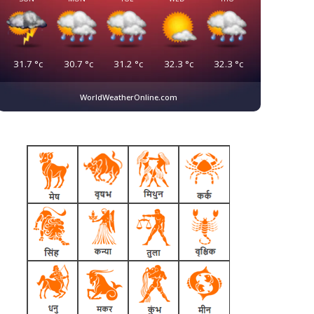
31.7
°c
30.7
°c
31.2
°c
32.3
°c
32.3
°c
WorldWeatherOnline.com