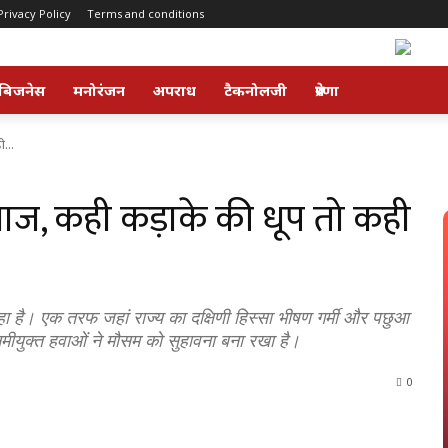
Privacy Policy
Terms and conditions
बिजनेस
मनोरंजन
अपराध
टैकनोलजी
प्रेरणा
...
ाज, कही कड़ाके की धूप तो कही
 है। एक तरफ जहां राज्य का दक्षिणी हिस्सा भीषण गर्मी और पछुआ
र नमीयुक्त हवाओं ने मौसम को सुहावना बना रखा है।
0