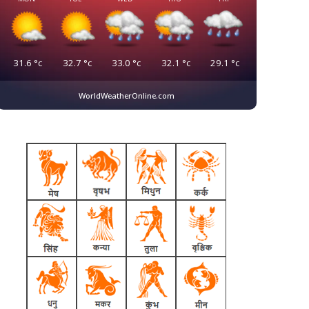
31.6
°c
32.7
°c
33.0
°c
32.1
°c
29.1
°c
WorldWeatherOnline.com