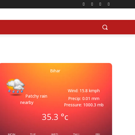
Bihar
Wind: 15.8 kmph
Patchy rain
Precip: 0.01 mm
nearby
Pressure: 1000.3 mb
35.3
°c
MON
TUE
WED
THU
FRI