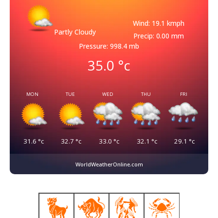
Wind: 19.1 kmph
Partly Cloudy
Precip: 0.00 mm
Pressure: 998.4 mb
35.0
°c
MON
TUE
WED
THU
FRI
31.6
°c
32.7
°c
33.0
°c
32.1
°c
29.1
°c
WorldWeatherOnline.com