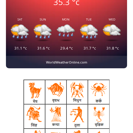
35.3
°c
SAT
SUN
MON
TUE
WED
31.1
°c
31.6
°c
29.4
°c
31.7
°c
31.8
°c
WorldWeatherOnline.com