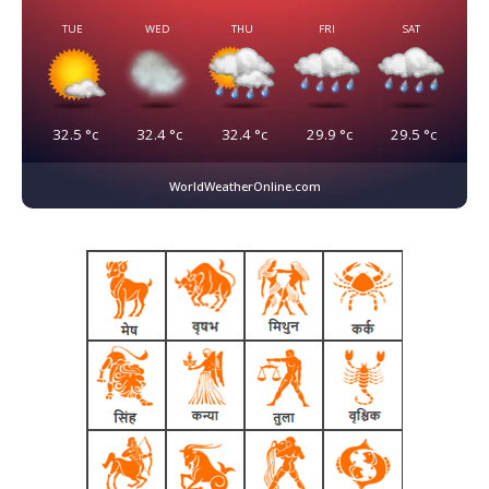
TUE
WED
THU
FRI
SAT
32.5
°c
32.4
°c
32.4
°c
29.9
°c
29.5
°c
WorldWeatherOnline.com