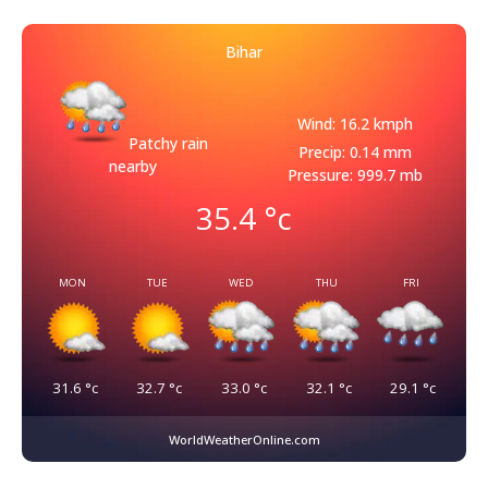
Bihar
Wind: 16.2 kmph
Patchy rain
Precip: 0.14 mm
nearby
Pressure: 999.7 mb
35.4
°c
MON
TUE
WED
THU
FRI
31.6
°c
32.7
°c
33.0
°c
32.1
°c
29.1
°c
WorldWeatherOnline.com