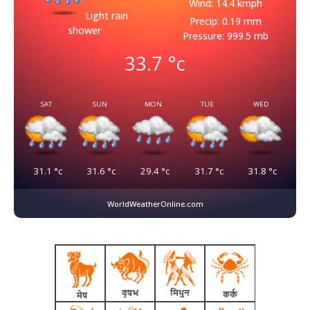
Wind: 14.4 kmph
Light rain
Precip: 0.19 mm
shower
Pressure: 999.5 mb
33.7
°c
SAT
SUN
MON
TUE
WED
31.1
°c
31.6
°c
29.4
°c
31.7
°c
31.8
°c
WorldWeatherOnline.com