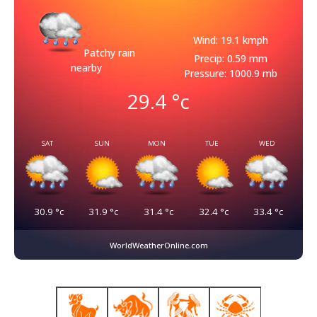
Wind: 19.1 kmph
Patchy rain
Precip: 0.59 mm
nearby
Pressure: 1000.9 mb
29.4
°c
SAT
SUN
MON
TUE
WED
30.9
°c
31.9
°c
31.4
°c
32.4
°c
33.4
°c
WorldWeatherOnline.com