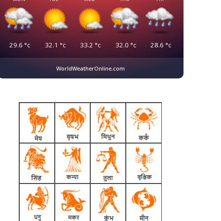
29.6
°c
32.1
°c
33.2
°c
32.0
°c
28.6
°c
WorldWeatherOnline.com