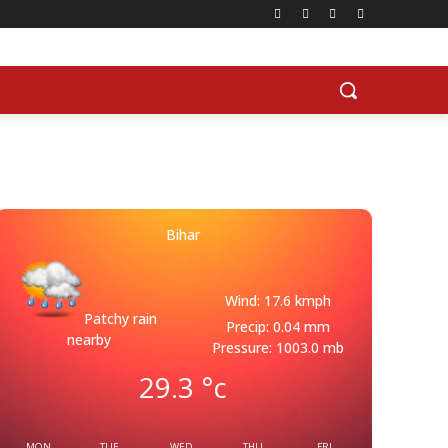
Bihar
Wind: 17.6 kmph
Patchy rain
Precip: 0.04 mm
nearby
Pressure: 1003.0 mb
29.3
°c
MON
TUE
WED
THU
FRI