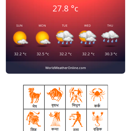
27.8
°c
SUN
MON
TUE
WED
THU
32.2
°c
32.5
°c
32.2
°c
32.2
°c
30.3
°c
WorldWeatherOnline.com