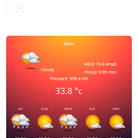
Bihar
Wind: 16.6 kmph
Cloudy
Precip: 0.00 mm
Pressure: 996.4 mb
33.8
°c
SAT
SUN
MON
TUE
WED