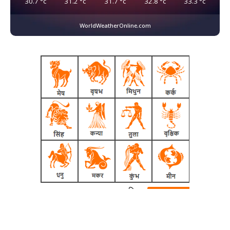
30.7
°c
31.2
°c
31.7
°c
32.8
°c
33.3
°c
WorldWeatherOnline.com