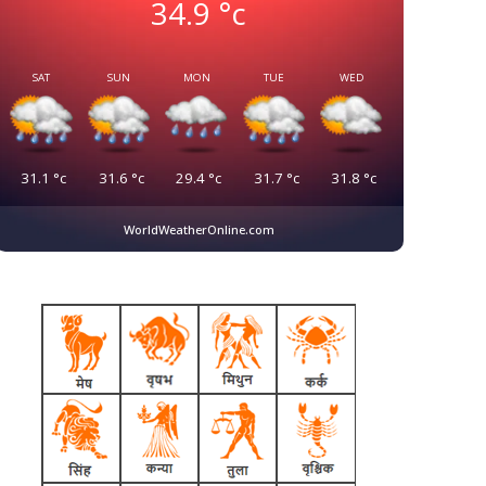
34.9
°c
SAT
SUN
MON
TUE
WED
31.1
°c
31.6
°c
29.4
°c
31.7
°c
31.8
°c
WorldWeatherOnline.com