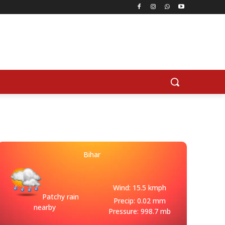
Bihar
Wind: 15.5 kmph
Patchy rain
Precip: 0.02 mm
nearby
Pressure: 998.7 mb