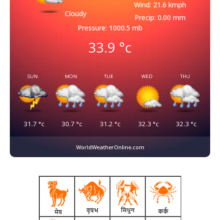
Wind: 21.6 kmph
Cloudy
Precip: 0.00 mm
Pressure: 1000.5 mb
33.9
°c
SUN
MON
TUE
WED
THU
31.7
°c
30.7
°c
31.2
°c
32.3
°c
32.3
°c
WorldWeatherOnline.com