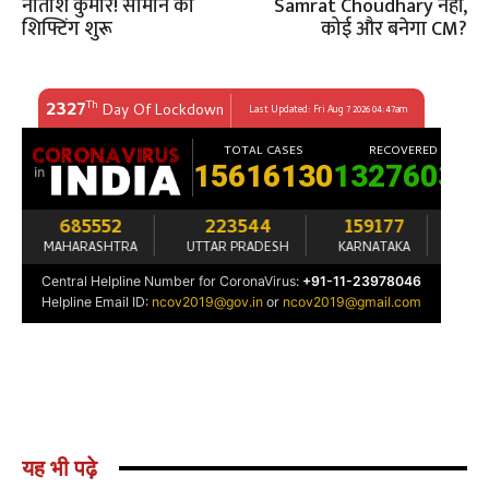
नीतीश कुमार! सामान की
Samrat Choudhary नहीं,
शिफ्टिंग शुरू
कोई और बनेगा CM?
यह भी पढ़े