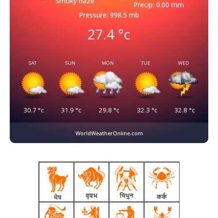
Smoky haze
Precip: 0.00 mm
Pressure: 998.5 mb
27.4
°c
SAT
SUN
MON
TUE
WED
30.7
°c
31.9
°c
29.8
°c
32.3
°c
32.8
°c
WorldWeatherOnline.com