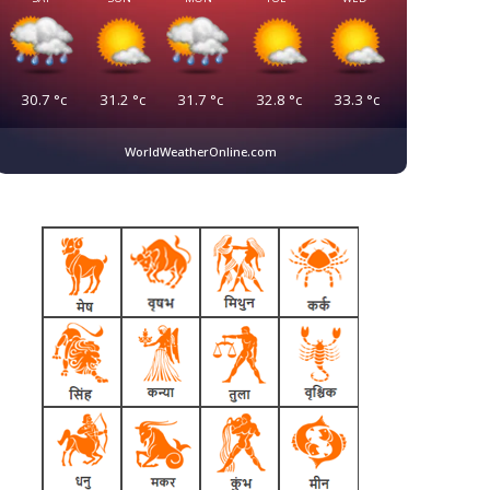
30.7
°c
31.2
°c
31.7
°c
32.8
°c
33.3
°c
WorldWeatherOnline.com