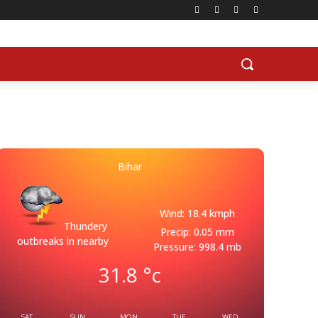
Bihar
Wind: 18.4 kmph
Thundery
Precip: 0.05 mm
outbreaks in nearby
Pressure: 998.4 mb
31.8
°c
SAT
SUN
MON
TUE
WED