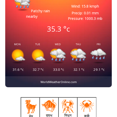
Wind: 15.8 kmph
Patchy rain
Precip: 0.01 mm
nearby
Pressure: 1000.3 mb
35.3
°c
MON
TUE
WED
THU
FRI
31.6
°c
32.7
°c
33.0
°c
32.1
°c
29.1
°c
WorldWeatherOnline.com