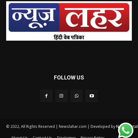
FOLLOW US
© 2022, All Rights Reserved | Newslahar.com | Developed by
News Porta
About Us
Contact Us
Disclaimer
Privacy Policy