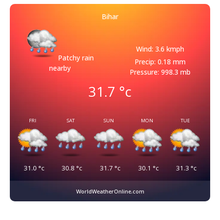
Bihar
Wind: 3.6 kmph
Patchy rain
Precip: 0.18 mm
nearby
Pressure: 998.3 mb
31.7
°c
FRI
SAT
SUN
MON
TUE
31.0
°c
30.8
°c
31.7
°c
30.1
°c
31.3
°c
WorldWeatherOnline.com