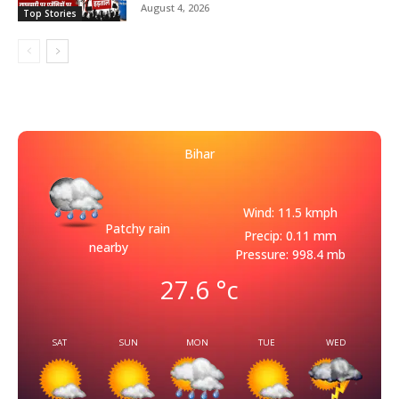
August 4, 2026
Top Stories
Bihar
Wind: 11.5 kmph
Patchy rain
Precip: 0.11 mm
nearby
Pressure: 998.4 mb
27.6
°c
SAT
SUN
MON
TUE
WED