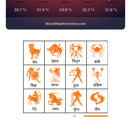
30.7
°c
31.9
°c
29.8
°c
32.3
°c
32.8
°c
WorldWeatherOnline.com