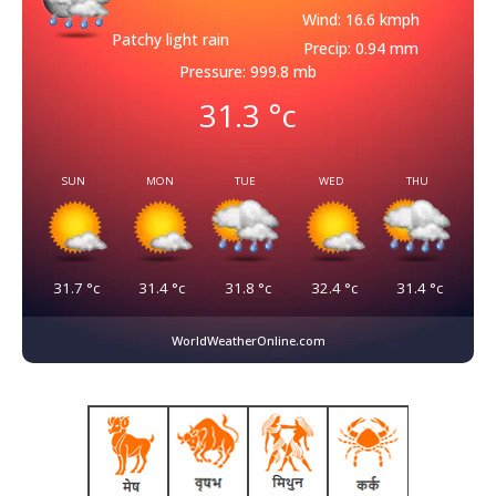
Wind: 16.6 kmph
Patchy light rain
Precip: 0.94 mm
Pressure: 999.8 mb
31.3
°c
SUN
MON
TUE
WED
THU
31.7
°c
31.4
°c
31.8
°c
32.4
°c
31.4
°c
WorldWeatherOnline.com