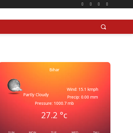
Bihar
Wind: 15.1 kmph
Partly Cloudy
Precip: 0.00 mm
Pressure: 1000.7 mb
27.2
°c
SUN
MON
TUE
WED
THU