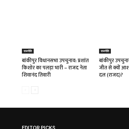
राजनीति
राजनीति
बांकीपुर विधानसभा उपचुनाव: प्रशांत
बांकीपुर उपचुनाव
किशोर का पलड़ा भारी – राजद नेता
जीत से क्यों आशं
शिवानंद तिवारी
दल (राजद)?
EDITOR PICKS