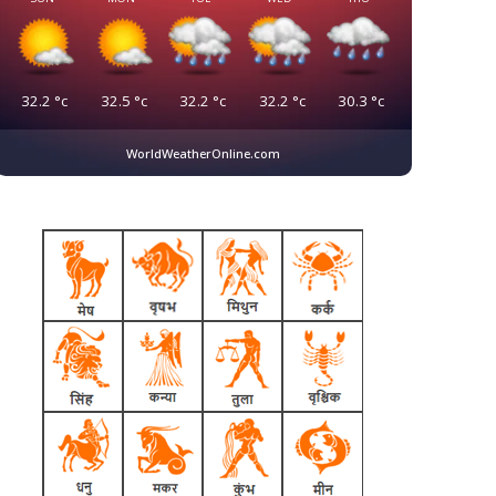
32.2
°c
32.5
°c
32.2
°c
32.2
°c
30.3
°c
WorldWeatherOnline.com