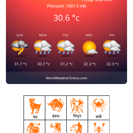
Pressure: 1001.5 mb
30.6
°c
SUN
MON
TUE
WED
THU
31.7
°c
30.7
°c
31.2
°c
32.3
°c
32.3
°c
WorldWeatherOnline.com