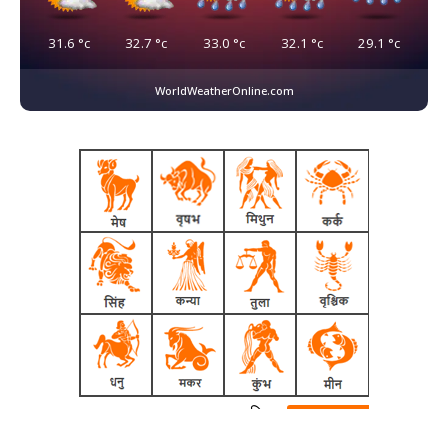
31.6
°c
32.7
°c
33.0
°c
32.1
°c
29.1
°c
WorldWeatherOnline.com