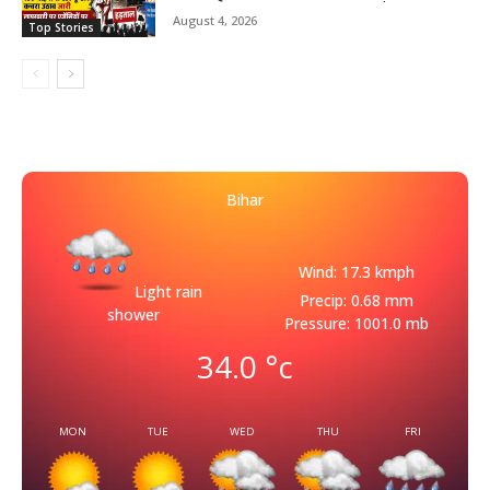
August 4, 2026
Top Stories
Bihar
Wind: 17.3 kmph
Light rain
Precip: 0.68 mm
shower
Pressure: 1001.0 mb
34.0
°c
MON
TUE
WED
THU
FRI