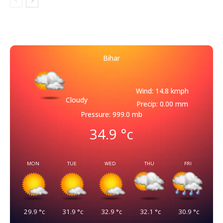
Bihar
Wind: 14.8 kmph
Cloudy
Precip: 0.00 mm
Pressure: 999.0 mb
34.9
°c
MON
TUE
WED
THU
FRI
29.9
°c
31.9
°c
32.9
°c
32.1
°c
30.9
°c