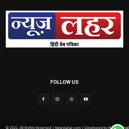
FOLLOW US
© 2022, All Rights Reserved | Newslahar.com | Developed by
News Porta