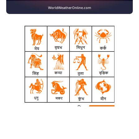
WorldWeatherOnline.com