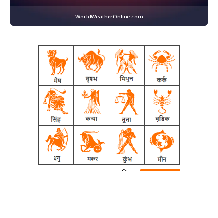
WorldWeatherOnline.com