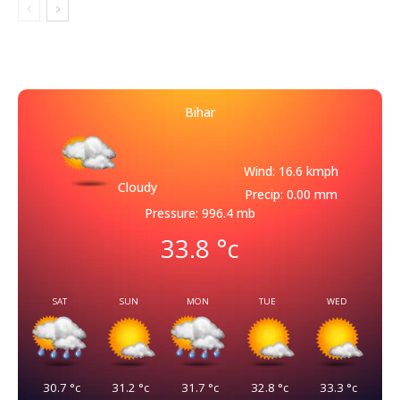
Bihar
Wind: 16.6 kmph
Cloudy
Precip: 0.00 mm
Pressure: 996.4 mb
33.8
°c
SAT
SUN
MON
TUE
WED
30.7
°c
31.2
°c
31.7
°c
32.8
°c
33.3
°c