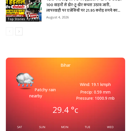
100 वाहनों से डोर-टू-डोर कचरा उठाव जारी,
लापरवाही पर एजेंसियों पर 21.95 करोड़ रुपये का...
August 4, 2026
Top Stories
Bihar
Wind: 19.1 kmph
Patchy rain
Precip: 0.59 mm
nearby
Pressure: 1000.9 mb
29.4
°c
SAT
SUN
MON
TUE
WED