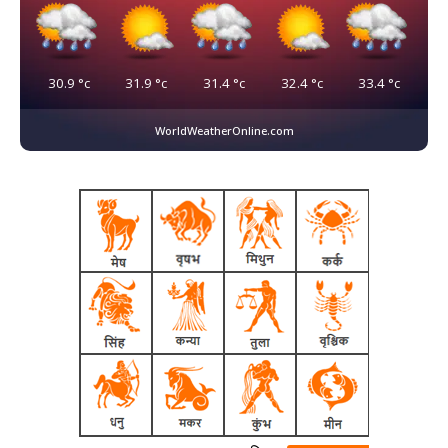
30.9
°c
31.9
°c
31.4
°c
32.4
°c
33.4
°c
WorldWeatherOnline.com