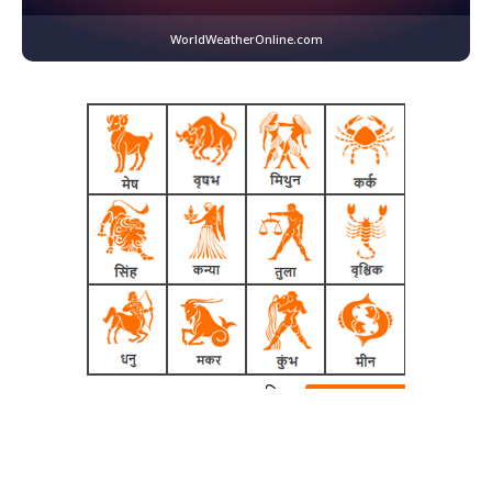
WorldWeatherOnline.com