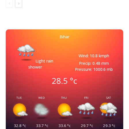
Bihar
Wind: 10.8 kmph
Light rain
Precip: 0.48 mm
shower
Pressure: 1000.6 mb
28.5
°c
TUE
WED
THU
FRI
SAT
32.8
°c
33.7
°c
33.6
°c
29.7
°c
29.3
°c