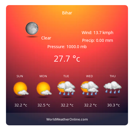
Bihar
Wind: 13.7 kmph
Clear
Precip: 0.00 mm
Pressure: 1000.0 mb
27.7
°c
SUN
MON
TUE
WED
THU
32.2
°c
32.5
°c
32.2
°c
32.2
°c
30.3
°c
WorldWeatherOnline.com