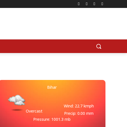
Bihar
Wind: 22.7 kmph
Overcast
Precip: 0.00 mm
Pressure: 1001.3 mb