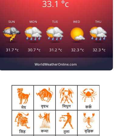
33.1
°c
SUN
MON
TUE
WED
THU
31.7
°c
30.7
°c
31.2
°c
32.3
°c
32.3
°c
WorldWeatherOnline.com