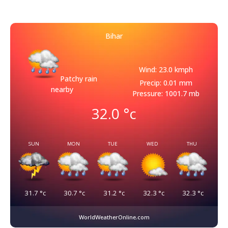
Bihar
Wind: 23.0 kmph
Patchy rain
Precip: 0.01 mm
nearby
Pressure: 1001.7 mb
32.0
°c
SUN
MON
TUE
WED
THU
31.7
°c
30.7
°c
31.2
°c
32.3
°c
32.3
°c
WorldWeatherOnline.com