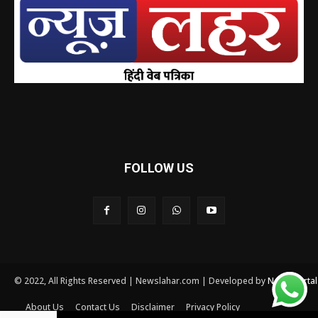
FOLLOW US
© 2022, All Rights Reserved | Newslahar.com | Developed by
News Porta
About Us
Contact Us
Disclaimer
Privacy Policy