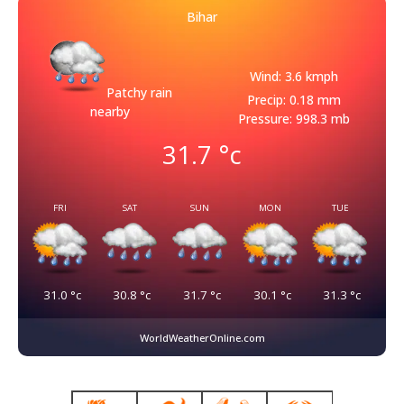
Bihar
Wind: 3.6 kmph
Patchy rain
Precip: 0.18 mm
nearby
Pressure: 998.3 mb
31.7
°c
FRI
SAT
SUN
MON
TUE
31.0
°c
30.8
°c
31.7
°c
30.1
°c
31.3
°c
WorldWeatherOnline.com