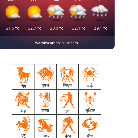
31.6
°c
32.7
°c
33.0
°c
32.1
°c
29.1
°c
WorldWeatherOnline.com