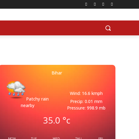
Bihar
Wind: 16.6 kmph
Patchy rain
Precip: 0.01 mm
nearby
Pressure: 998.9 mb
35.0
°c
MON
TUE
WED
THU
FRI