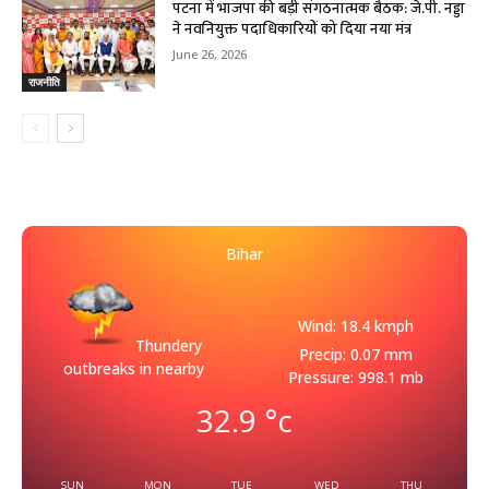
पटना में भाजपा की बड़ी संगठनात्मक बैठक: जे.पी. नड्डा
ने नवनियुक्त पदाधिकारियों को दिया नया मंत्र
June 26, 2026
राजनीति
Bihar
Wind: 18.4 kmph
Thundery
Precip: 0.07 mm
outbreaks in nearby
Pressure: 998.1 mb
32.9
°c
SUN
MON
TUE
WED
THU