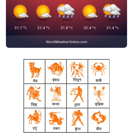
31.7
°c
31.4
°c
31.8
°c
32.4
°c
31.4
°c
WorldWeatherOnline.com