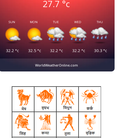
27.7
°c
SUN
MON
TUE
WED
THU
32.2
°c
32.5
°c
32.2
°c
32.2
°c
30.3
°c
WorldWeatherOnline.com