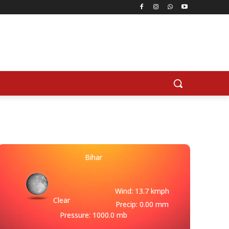
Bihar
Wind: 13.7 kmph
Clear
Precip: 0.00 mm
Pressure: 1000.0 mb