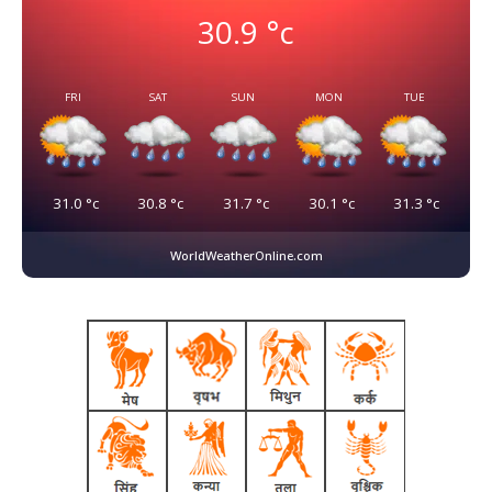
30.9
°c
FRI
SAT
SUN
MON
TUE
31.0
°c
30.8
°c
31.7
°c
30.1
°c
31.3
°c
WorldWeatherOnline.com