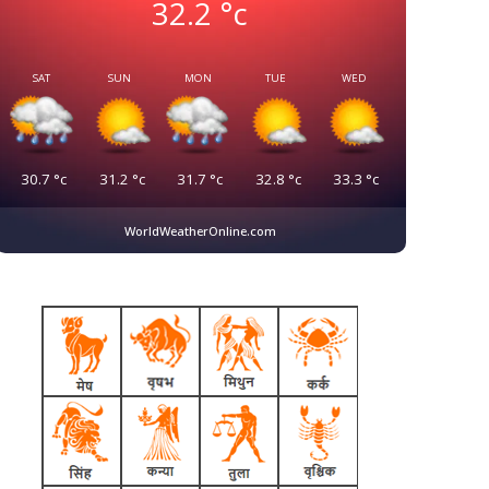
32.2
°c
SAT
SUN
MON
TUE
WED
30.7
°c
31.2
°c
31.7
°c
32.8
°c
33.3
°c
WorldWeatherOnline.com