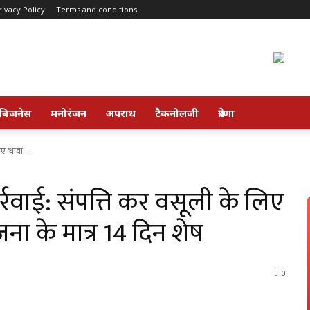
rivacy Policy
Terms and conditions
बिजनेस
मनोरंजन
अपराध
टैकनोलजी
प्रेरणा
ए 'धावा...
रवाई: संपत्ति कर वसूली के लिए
जना के मात्र 14 दिन शेष
0