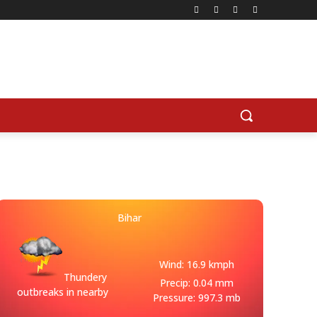
Bihar
Wind: 16.9 kmph
Thundery
Precip: 0.04 mm
outbreaks in nearby
Pressure: 997.3 mb