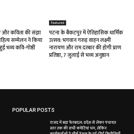
Featured
ीर और कविता की संज्ञा
पटना के बैकटपुर में ऐतिहासिक धार्मिक
ाहित्य सम्मेलन ने किया
उत्सव: भगवान गरुड़ वाहन लक्ष्मी
ई भव्य कवि-गोष्ठी
नारायण और राम दरबार की होगी प्राण
प्रतिष्ठा, 7 जुलाई से भव्य अनुष्ठान
POPULAR POSTS
राजद में बड़ा फेरबदल: प्रदेश से लेकर पंचायत
स्तर तक की सभी कमेटियां भंग, लेकिन
कार्यकर्ताओं ने शीर्ष नेतृत्व के इर्द-गिर्द बिचौलियों