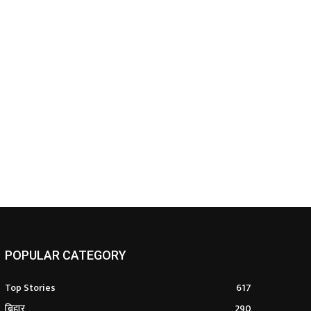
POPULAR CATEGORY
Top Stories
617
बिहार
290