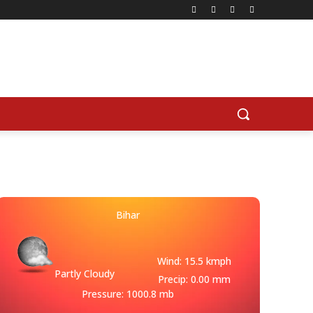
Bihar
Wind: 15.5 kmph
Partly Cloudy
Precip: 0.00 mm
Pressure: 1000.8 mb