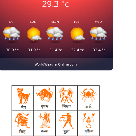
29.3
°c
SAT
SUN
MON
TUE
WED
30.9
°c
31.9
°c
31.4
°c
32.4
°c
33.4
°c
WorldWeatherOnline.com