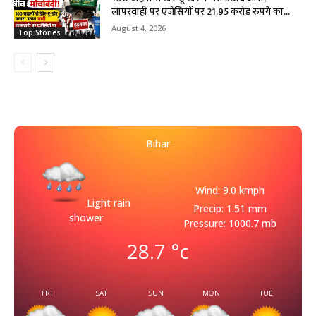
लापरवाही पर एजेंसियों पर 21.95 करोड़ रुपये का...
August 4, 2026
Top Stories
Bihar
Wind: 9.0 kmph
Light rain
Precip: 1.51 mm
shower
Pressure: 1000.7 mb
28.7
°c
FRI
SAT
SUN
MON
TUE