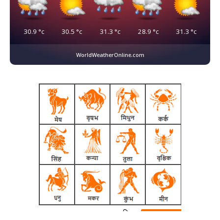
30.9
°c
30.5
°c
31.3
°c
28.9
°c
31.3
°c
WorldWeatherOnline.com