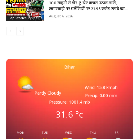
100 वाहनों से डोर-टू-डोर कचरा उठाव जारी,
लापरवाही पर एजेंसियों पर 21.95 करोड़ रुपये का...
August 4, 2026
Top Stories
Bihar
Wind: 15.8 kmph
Partly Cloudy
Precip: 0.00 mm
Pressure: 1001.4 mb
31.6
°c
MON
TUE
WED
THU
FRI