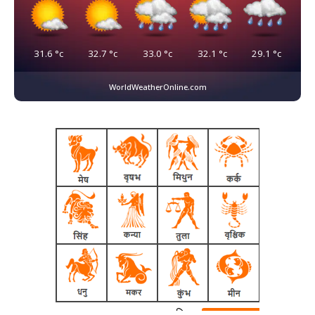
31.6
°c
32.7
°c
33.0
°c
32.1
°c
29.1
°c
WorldWeatherOnline.com