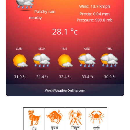
Wind: 13.7 kmph
Patchy rain
Precip: 0.04 mm
nearby
Pressure: 999.8 mb
28.1
°c
SUN
MON
TUE
WED
THU
31.9
°c
31.4
°c
32.4
°c
33.4
°c
30.9
°c
WorldWeatherOnline.com