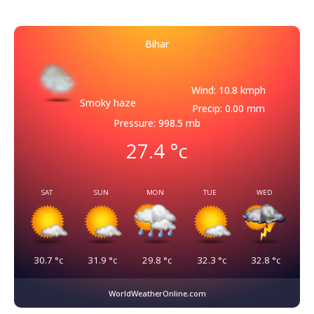
Bihar
Wind: 10.8 kmph
Smoky haze
Precip: 0.00 mm
Pressure: 998.5 mb
27.4
°c
SAT
SUN
MON
TUE
WED
30.7
°c
31.9
°c
29.8
°c
32.3
°c
32.8
°c
WorldWeatherOnline.com