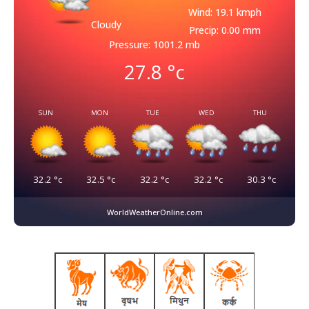
Wind: 19.1 kmph
Cloudy
Precip: 0.00 mm
Pressure: 1001.2 mb
27.8
°c
SUN
MON
TUE
WED
THU
32.2
°c
32.5
°c
32.2
°c
32.2
°c
30.3
°c
WorldWeatherOnline.com