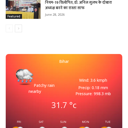
नियम-19 विलोपित, डॉ. अनिल सुलभ के दोबारा
अध्यक्ष बनने का रास्ता साफ
June 28, 2026
Featured
Bihar
Wind: 3.6 kmph
Patchy rain
Precip: 0.18 mm
nearby
Pressure: 998.3 mb
31.7
°c
FRI
SAT
SUN
MON
TUE