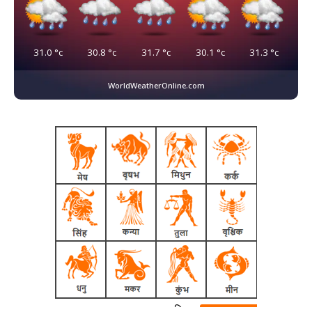
31.0
°c
30.8
°c
31.7
°c
30.1
°c
31.3
°c
WorldWeatherOnline.com