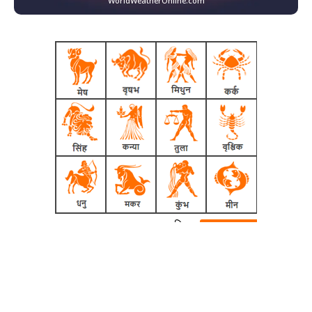
WorldWeatherOnline.com