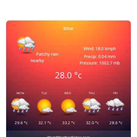
Bihar
Wind: 18.0 kmph
Patchy rain
Precip: 0.04 mm
nearby
Pressure: 1002.7 mb
28.0
°c
MON
TUE
WED
THU
FRI
29.6
°c
32.1
°c
33.2
°c
32.0
°c
28.6
°c