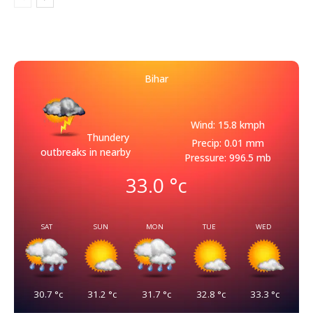
Bihar
Wind: 15.8 kmph
Thundery
Precip: 0.01 mm
outbreaks in nearby
Pressure: 996.5 mb
33.0
°c
SAT
SUN
MON
TUE
WED
30.7
°c
31.2
°c
31.7
°c
32.8
°c
33.3
°c