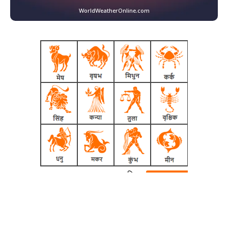
WorldWeatherOnline.com