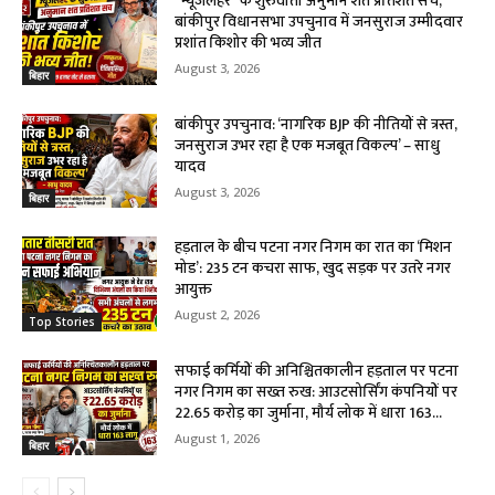
“न्यूजलहर” के शुरुवाती अनुमान शत प्रतिशत सच,
बांकीपुर विधानसभा उपचुनाव में जनसुराज उम्मीदवार
प्रशांत किशोर की भव्य जीत
August 3, 2026
बिहार
बांकीपुर उपचुनाव: ‘नागरिक BJP की नीतियों से त्रस्त,
जनसुराज उभर रहा है एक मजबूत विकल्प’ – साधु
यादव
August 3, 2026
बिहार
हड़ताल के बीच पटना नगर निगम का रात का ‘मिशन
मोड’: 235 टन कचरा साफ, खुद सड़क पर उतरे नगर
आयुक्त
August 2, 2026
Top Stories
सफाई कर्मियों की अनिश्चितकालीन हड़ताल पर पटना
नगर निगम का सख्त रुख: आउटसोर्सिंग कंपनियों पर
₹22.65 करोड़ का जुर्माना, मौर्य लोक में धारा 163...
August 1, 2026
बिहार