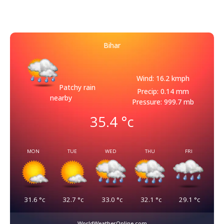
Bihar
Wind: 16.2 kmph
Patchy rain
Precip: 0.14 mm
nearby
Pressure: 999.7 mb
35.4
°c
MON
TUE
WED
THU
FRI
31.6
°c
32.7
°c
33.0
°c
32.1
°c
29.1
°c
WorldWeatherOnline.com